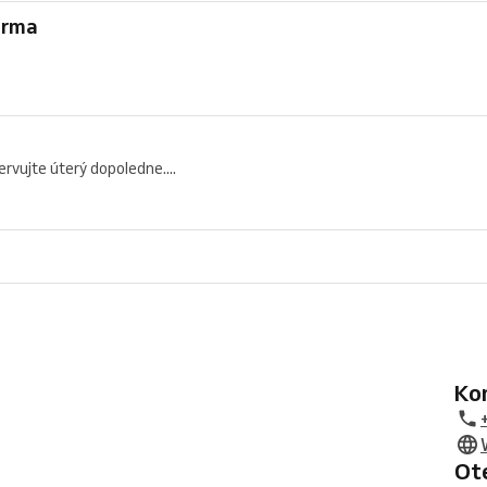
arma
rvujte úterý dopoledne....
K
O