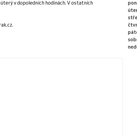
e úterý v dopoledních hodinách. V ostatních
pon
úte
stř
ak.cz.
čtv
pát
sob
ned