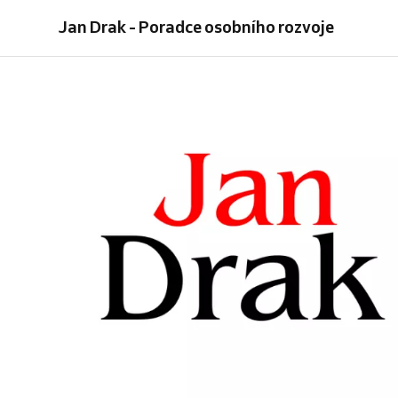
-
k
Jan Drak - Poradce osobního rozvoje
úvodní
životu
schůzka
zdarma